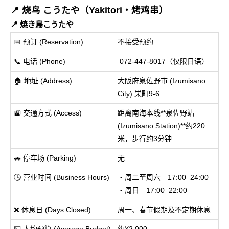
📍 烧鸟 こうたや（Yakitori・烤鸡串）
📍 焼き鳥こうたや
📅 预订 (Reservation)
不接受预约
📞 电话 (Phone)
072-447-8017（仅限日语）
🏠 地址 (Address)
大阪府泉佐野市 (Izumisano
City) 栄町9-6
🚉 交通方式 (Access)
距离南海本线**泉佐野站
(Izumisano Station)**约220
米，步行约3分钟
🚗 停车场 (Parking)
无
🕒 营业时间 (Business Hours)
・周二至周六 17:00–24:00
・周日 17:00–22:00
❌ 休息日 (Days Closed)
周一、春节假期及不定期休息
💴 人均预算 (Average Budget)
约¥2,000