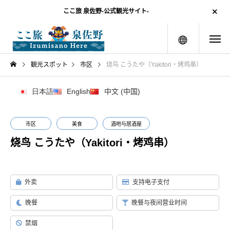
ここ旅 泉佐野-公式観光サイト-
menu
観光スポット
市区
烧鸟 こうたや（Yakitori・烤鸡串）
日本語
English
中文 (中国)
市区
美食
酒吧与居酒屋
烧鸟 こうたや（Yakitori・烤鸡串）
外卖
支持电子支付
晚餐
晚餐与夜间营业时间
禁烟