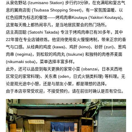
从泉佐野站 (Izumisano Station) 步行约3分钟，在充满昭和复古气
息的翼商店街 (Tsubasa Shopping Street)，有一家氛围温暖、以
红色招牌为标志的餐馆——烤鸡肉串Koutaya (Yakitori Koutaya)。
这里每天晚上都热闹非凡，是当地居民聚会的热门场所。
店主高田聪 (Satoshi Takada) 专注于烤鸡肉串已有30多年，其中
22年曾在专业店铺修炼。他坚持使用炭火慢慢烤制，带来正宗的香
气与口感。从经典的鸡皮 (kawa)、鸡肝 (kimo)、砂肝 (zuri)、葱鸡
肉串 (negima)，到松软的鸡肉丸 (tsukune) 和独特的肉卷荞麦面
(nikumaki soba)，菜单选择丰富多样。
此外，还可以品尝到每天更换的家常小菜 (obanzai，日本关西地
区常见的家常料理)、关东煮 (oden，日式火锅类料理) 等料理。无
论是观光途中小憩，还是与朋友小聚，都是理想的选择。
由于本店非常受欢迎，不接受预约，请在前往时确认是否有空位。