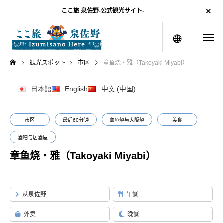
ここ旅 泉佐野-公式観光サイト-
menu
観光スポット
市区
章鱼烧・雅（Takoyaki Miyabi）
日本語
English
中文 (中国)
市区
最后60分钟
章鱼烧与大阪烧
美食
酒吧与居酒屋
章鱼烧・雅（Takoyaki Miyabi）
从泉佐野
午餐
外卖
晚餐