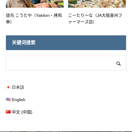
烧鸟 こうたや（Yakitori・烤鸡
こーたり～な（JA大阪泉州フ
串）
ァーマーズ店）
关键词搜索
日本語
English
中文 (中国)