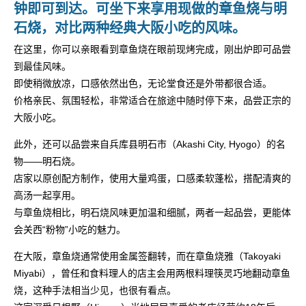
钟即可到达。可坐下来享用现做的章鱼烧与明
石烧，对比两种经典大阪小吃的风味。
在这里，你可以亲眼看到章鱼烧在眼前现烤完成，刚出炉即可品尝
到最佳风味。
即使稍微放凉，口感依然出色，无论堂食还是外带都很合适。
价格亲民、氛围轻松，非常适合在旅途中随时停下来，品尝正宗的
大阪小吃。
此外，还可以品尝来自兵库县明石市（Akashi City, Hyogo）的名
物——明石烧。
店家以原创配方制作，使用大量鸡蛋，口感柔软蓬松，搭配清爽的
高汤一起享用。
与章鱼烧相比，明石烧风味更加温和细腻，两者一起品尝，更能体
会关西“粉物”小吃的魅力。
在大阪，章鱼烧通常使用金属签翻转，而在章鱼烧雅（Takoyaki
Miyabi），曾任和食料理人的店主会用两根料理筷灵巧地翻动章鱼
烧，这种手法相当少见，也很有看点。