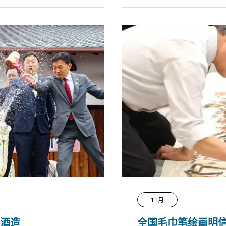
11月
酒造
全国毛巾笔绘画明