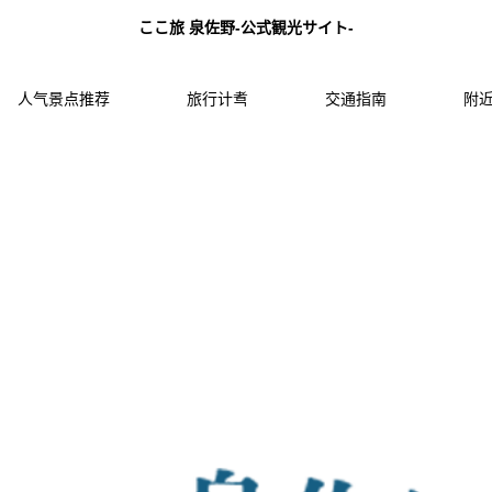
ここ旅 泉佐野-公式観光サイト-
人气景点推荐
旅行计䎞
交通指南
附近