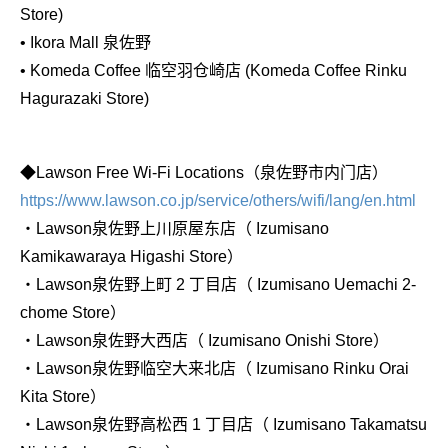
Store)
• Ikora Mall 泉佐野
• Komeda Coffee 临空羽仓崎店 (Komeda Coffee Rinku
Hagurazaki Store)
◆Lawson Free Wi-Fi Locations（泉佐野市内门店）
https://www.lawson.co.jp/service/others/wifi/lang/en.html
・Lawson泉佐野上川原屋东店（ Izumisano
Kamikawaraya Higashi Store）
・Lawson泉佐野上町 2 丁目店（ Izumisano Uemachi 2-
chome Store）
・Lawson泉佐野大西店（ Izumisano Onishi Store）
・Lawson泉佐野临空大来北店（ Izumisano Rinku Orai
Kita Store）
・Lawson泉佐野高松西 1 丁目店（ Izumisano Takamatsu