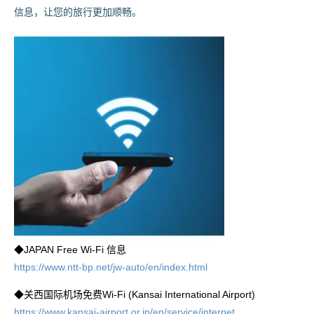
信息，让您的旅行更加顺畅。
◆JAPAN Free Wi-Fi 信息
https://www.ntt-bp.net/jw-auto/en/index.html
◆关西国际机场免费Wi-Fi (Kansai International Airport)
https://www.kansai-airport.or.jp/en/service/internet