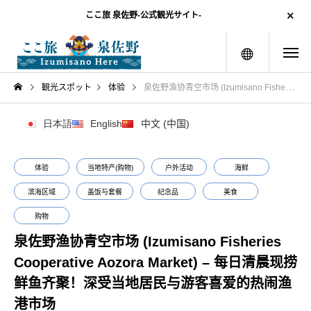
ここ旅 泉佐野-公式観光サイト-
menu
観光スポット
体验
泉佐野渔协青空市场 (Izumisano Fisheries Cooperative Aozora Market) – 每日清晨现捞鲜鱼齐聚！深受当地居民与游客喜爱的热闹渔港市场
日本語
English
中文 (中国)
体验
当地特产(购物)
户外活动
海鲜
滨海区域
盖饭与套餐
纪念品
美食
购物
泉佐野渔协青空市场 (Izumisano Fisheries
Cooperative Aozora Market) – 每日清晨现捞
鲜鱼齐聚！深受当地居民与游客喜爱的热闹渔
港市场