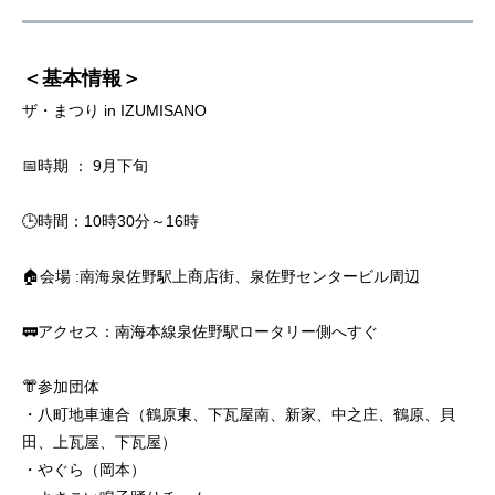
＜基本情報＞
ザ・まつり in IZUMISANO
📅時期 ： 9月下旬
🕒時間：10時30分～16時
🏠会場 :南海泉佐野駅上商店街、泉佐野センタービル周辺
🚃アクセス：南海本線泉佐野駅ロータリー側へすぐ
👘参加団体
・八町地車連合（鶴原東、下瓦屋南、新家、中之庄、鶴原、貝
田、上瓦屋、下瓦屋）
・やぐら（岡本）