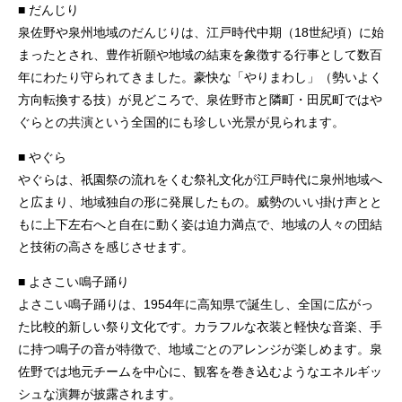
■ だんじり
泉佐野や泉州地域のだんじりは、江戸時代中期（18世紀頃）に始
まったとされ、豊作祈願や地域の結束を象徴する行事として数百
年にわたり守られてきました。豪快な「やりまわし」（勢いよく
方向転換する技）が見どころで、泉佐野市と隣町・田尻町ではや
ぐらとの共演という全国的にも珍しい光景が見られます。
■ やぐら
やぐらは、祇園祭の流れをくむ祭礼文化が江戸時代に泉州地域へ
と広まり、地域独自の形に発展したもの。威勢のいい掛け声とと
もに上下左右へと自在に動く姿は迫力満点で、地域の人々の団結
と技術の高さを感じさせます。
■ よさこい鳴子踊り
よさこい鳴子踊りは、1954年に高知県で誕生し、全国に広がっ
た比較的新しい祭り文化です。カラフルな衣装と軽快な音楽、手
に持つ鳴子の音が特徴で、地域ごとのアレンジが楽しめます。泉
佐野では地元チームを中心に、観客を巻き込むようなエネルギッ
シュな演舞が披露されます。