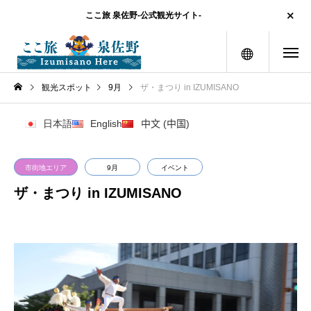
ここ旅 泉佐野-公式観光サイト-
メニュー
観光スポット
9月
ザ・まつり in IZUMISANO
日本語
English
中文 (中国)
市街地エリア
9月
イベント
ザ・まつり in IZUMISANO