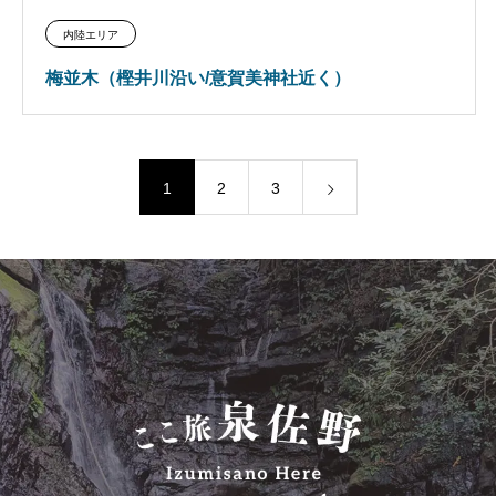
内陸エリア
梅並木（樫井川沿い/意賀美神社近く）
1
2
3