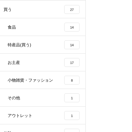
買う
27
食品
14
特産品(買う)
14
お土産
17
小物雑貨・ファッション
8
その他
1
アウトレット
1