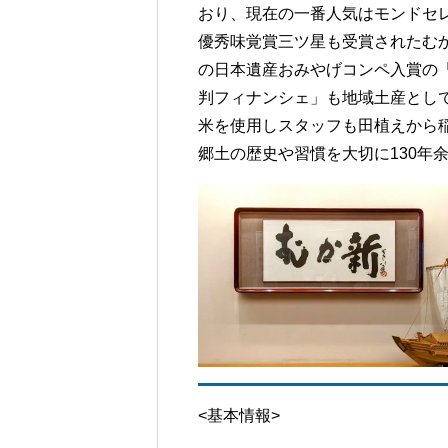
おり、現在の一番人気はモンドセレク
優秀味覚賞三ツ星も受賞されたむ
の日本遺産おみやげコンペ入賞の
判フィナンシェ」も地域土産とし
米を使用しスタッフも田植えから
郷土の歴史や習慣を大切に130年
<基本情報>