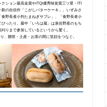
ション最高金賞やiTQi優秀味覚賞三ツ星・ITI
か新の自信作「こがしバターケーキ」。いずみさ
「食野長者小判たまねぎサブレ」、「食野長者小
てぴったり。最中「いろは蔵」は泉佐野産のもち
稲刈りまで参加しているというから驚く。
余り、贈答・土産・お茶の間に笑顔をつなぐ。