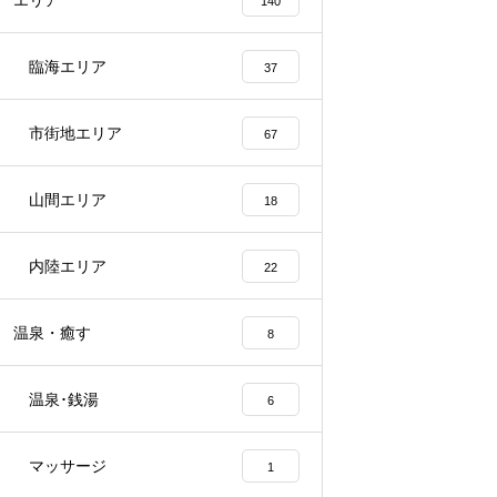
エリア
140
臨海エリア
37
市街地エリア
67
山間エリア
18
内陸エリア
22
温泉・癒す
8
温泉･銭湯
6
マッサージ
1