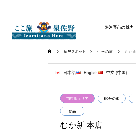
泉佐野市の魅力
観光スポット
60分の旅
むか新
日本語
English
中文 (中国)
市街地エリア
60分の旅
食品
むか新 本店