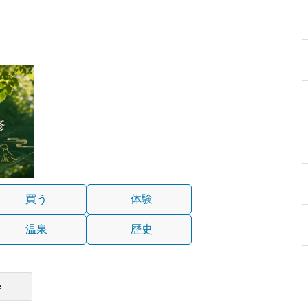
買う
体験
温泉
歴史
e