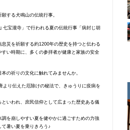
祈願する犬鳴山の伝統行事。
山 七宝瀧寺」で行われる夏の伝統行事「病封じ胡
息災を祈願する約1200年の歴史を持つと伝わる
やすい時期に、多くの参拝者が健康と家族の安全
日本の祈りの文化に触れてみませんか。
が唐より伝えた厄除けの秘法で、きゅうりに疫病を
るといわれ、庶民信仰として広まった歴史ある儀
体調を崩しやすい夏を健やかに過ごすための力強
して暑い夏を乗りきろう♪