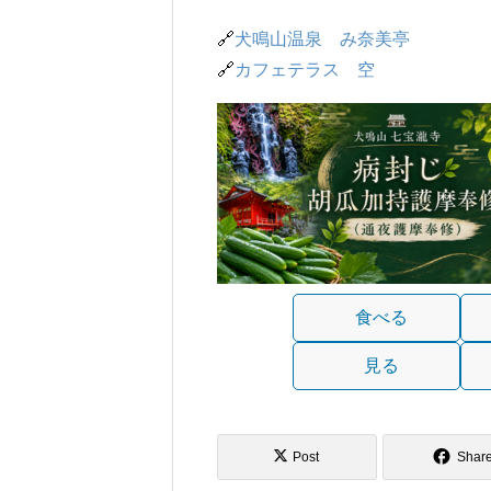
🔗
犬鳴山温泉 み奈美亭
🔗
カフェテラス 空
食べる
見る
Post
Shar