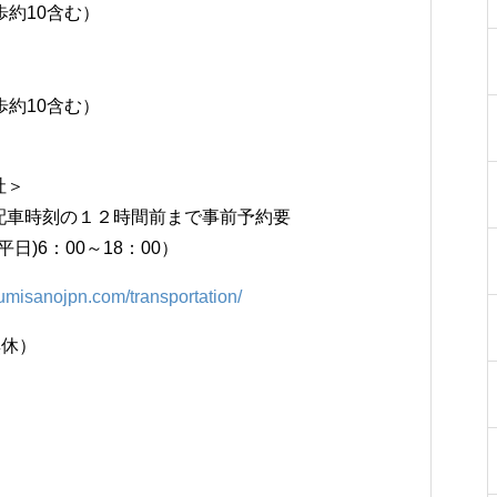
歩約10含む）
歩約10含む）
社＞
配車時刻の１２時間前まで事前予約要
(平日)6：00～18：00）
izumisanojpn.com/transportation/
無休）