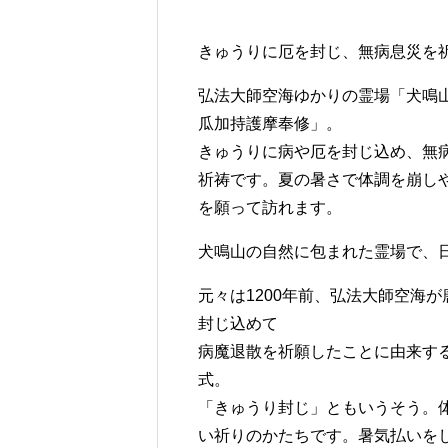
きゅうりに厄を封じ、無病息災を
弘法大師空海ゆかりの霊場「犬鳴
瓜加持護摩奉修」。
きゅうりに病や厄を封じ込め、無病
祈祷です。夏の暑さで体調を崩し
を願って訪れます。
犬鳴山の自然に包まれた霊場で、
元々は1200年前、弘法大師空海
封じ込めて
病魔退散を祈願したことに由来す
式。
「きゅうり封じ」ともいうそう。
い祈りのかたちです。暑気払いを