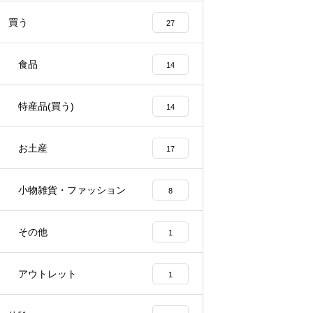
買う
27
食品
14
特産品(買う)
14
お土産
17
小物雑貨・ファッション
8
その他
1
アウトレット
1