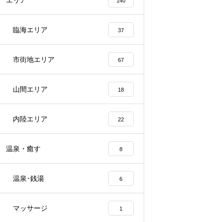
エリア
140
臨海エリア
37
市街地エリア
67
山間エリア
18
内陸エリア
22
温泉・癒す
8
温泉･銭湯
6
マッサージ
1