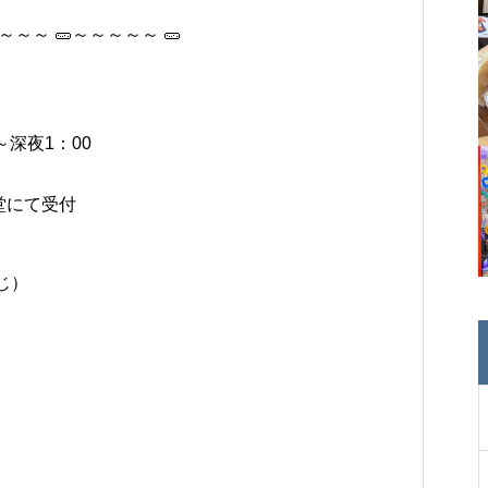
～～～ 🥒～～～～～ 🥒
～深夜1：00
堂にて受付
じ）