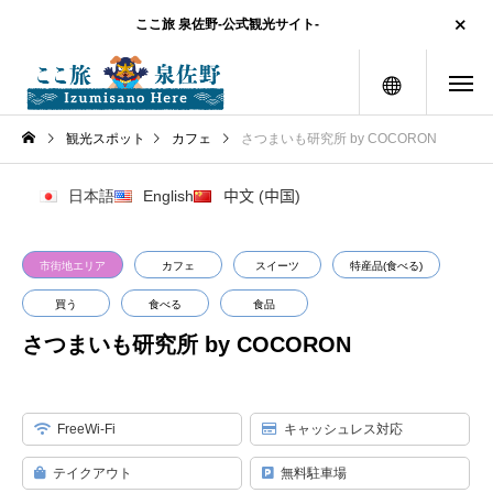
ここ旅 泉佐野-公式観光サイト-
メニュー
観光スポット
カフェ
さつまいも研究所 by COCORON
日本語
English
中文 (中国)
市街地エリア
カフェ
スイーツ
特産品(食べる)
買う
食べる
食品
さつまいも研究所 by COCORON
FreeWi-Fi
キャッシュレス対応
テイクアウト
無料駐車場