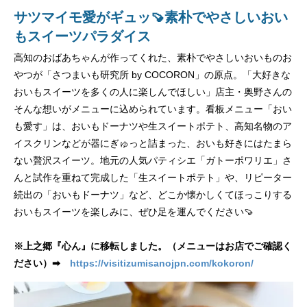
サツマイモ愛がギュッ🍠素朴でやさしいおい
もスイーツパラダイス
高知のおばあちゃんが作ってくれた、素朴でやさしいおいものお
やつが「さつまいも研究所 by COCORON」の原点。「大好きな
おいもスイーツを多くの人に楽しんでほしい」店主・奥野さんの
そんな想いがメニューに込められています。看板メニュー「おい
も愛す」は、おいもドーナツや生スイートポテト、高知名物のア
イスクリンなどが器にぎゅっと詰まった、おいも好きにはたまら
ない贅沢スイーツ。地元の人気パティシエ「ガトーポワリエ」さ
んと試作を重ねて完成した「生スイートポテト」や、リピーター
続出の「おいもドーナツ」など、どこか懐かしくてほっこりする
おいもスイーツを楽しみに、ぜひ足を運んでください🍠
※上之郷『心ん』に移転しました。（メニューはお店でご確認く
ださい）➡
https://visitizumisanojpn.com/kokoron/