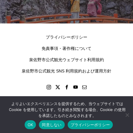
プライバシーポリシー
免責事項・著作権について
泉佐野市公式観光ウェブサイト利用規約
泉佐野市公式観光 SNS 利用規約および運用方針
よりよいエクスペリエンスを提供するため、当ウェブサイトでは
kokotabi izumisano © 2024
Cookie を使用しています。引き続き閲覧する場合、Cookie の使用
を承諾したものとみなされます。
OK
同意しない
プライバシーポリシー