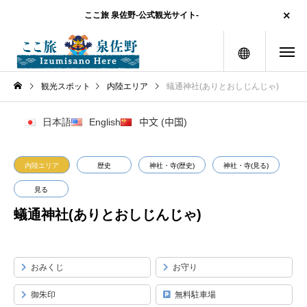
ここ旅 泉佐野-公式観光サイト-
メニュー
観光スポット
内陸エリア
蟻通神社(ありとおしじんじゃ)
日本語
English
中文 (中国)
内陸エリア
歴史
神社・寺(歴史)
神社・寺(見る)
見る
蟻通神社(ありとおしじんじゃ)
おみくじ
お守り
御朱印
無料駐車場