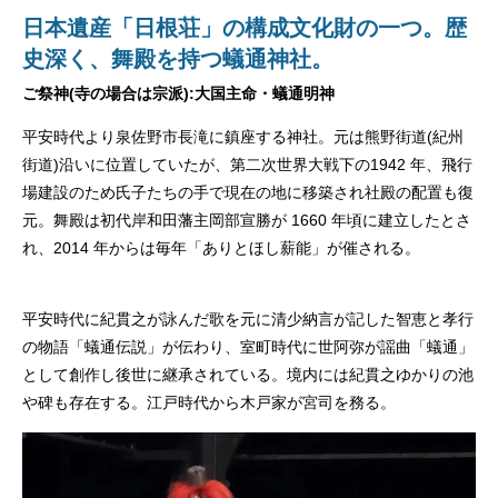
日本遺産「日根荘」の構成文化財の一つ。歴
史深く、舞殿を持つ蟻通神社。
ご祭神(寺の場合は宗派):大国主命・蟻通明神
平安時代より泉佐野市長滝に鎮座する神社。元は熊野街道(紀州
街道)沿いに位置していたが、第二次世界大戦下の1942 年、飛行
場建設のため氏子たちの手で現在の地に移築され社殿の配置も復
元。舞殿は初代岸和田藩主岡部宣勝が 1660 年頃に建立したとさ
れ、2014 年からは毎年「ありとほし薪能」が催される。
平安時代に紀貫之が詠んだ歌を元に清少納言が記した智恵と孝行
の物語「蟻通伝説」が伝わり、室町時代に世阿弥が謡曲「蟻通」
として創作し後世に継承されている。境内には紀貫之ゆかりの池
や碑も存在する。江戸時代から木戸家が宮司を務る。