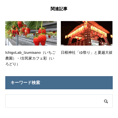
関連記事
IchigoLab_Izumisano（いちご
日根神社「ゆ祭り」と夏越大祓
農園）・/古民家カフェ彩（い
ろどり）
キーワード検索