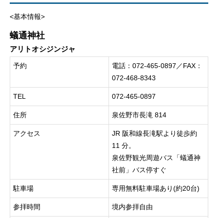
<基本情報>
蟻通神社
アリトオシジンジャ
予約
電話：072-465-0897／FAX：
072-468-8343
TEL
072-465-0897
住所
泉佐野市長滝 814
アクセス
JR 阪和線長滝駅より徒歩約
11 分。
泉佐野観光周遊バス「蟻通神
社前」バス停すぐ
駐車場
専用無料駐車場あり(約20台)
参拝時間
境内参拝自由