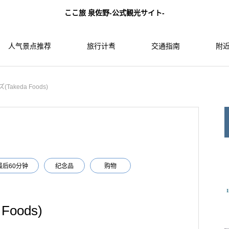
ここ旅 泉佐野-公式観光サイト-
人气景点推荐
旅行计䎞
交通指南
附近
Takeda Foods)
最后60分钟
纪念品
购物
oods)