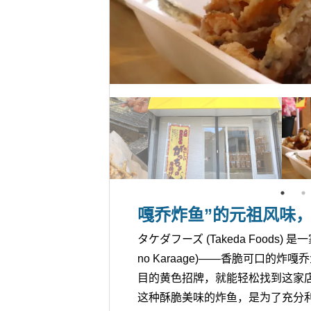
嘎乔炸鱼”的元祖风味，
タケダフーズ (Takeda Foods)
no Karaage)——香脆可口
目的黄色招牌，就能轻松找到这家
这种酥脆美味的炸鱼，是为了充分