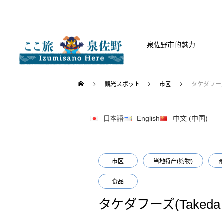
泉佐野市的魅力
観光スポット
市区
タケダフーズ(
日本語
English
中文 (中国)
市区
当地特产(购物)
食品
タケダフーズ(Takeda F