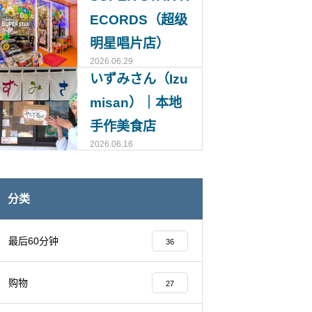
ECORDS（超级
明星唱片店）
2026.06.29
いずみさん（Izu
misan）｜本地
手作美食店
2026.06.16
分类
最后60分钟
36
购物
27