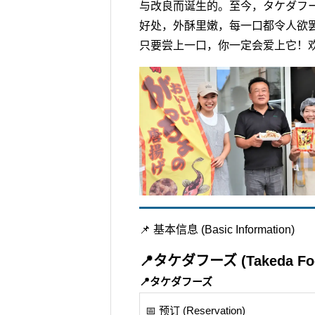
与改良而诞生的。至今，タケダフーズ (
好处，外酥里嫩，每一口都令人欲
只要尝上一口，你一定会爱上它！
📌 基本信息 (Basic Information)
📍タケダフーズ (Takeda Fo
📍タケダフーズ
📅 预订 (Reservation)