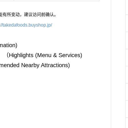
信息可能有所变动，建议访问前确认。
://takedafoods.buyshop.jp/
mation)
lights (Menu & Services)
ded Nearby Attractions)