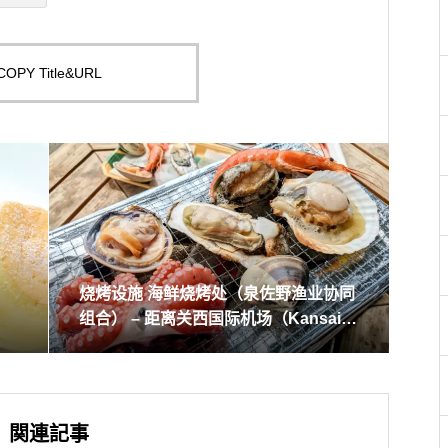
COPY Title&URL
烧烤设施 海鲜烧烤处（泉佐野渔业协同
组合） – 距离关西国际机场（Kansai K
okusai Kūkō）仅15分钟！轻松畅享免
装备的海鲜烧烤体验
関連記事