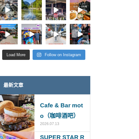
Load More
Follow on Instagram
最新文章
Cafe & Bar mot
o（咖啡酒吧）
2026.07.13
SUPER STAR R