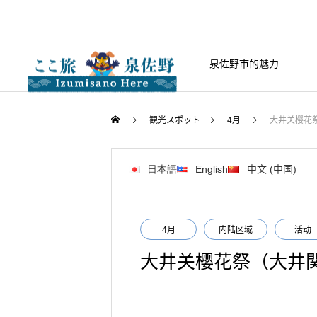
泉佐野市的魅力
観光スポット
4月
大井关樱花
日本語
English
中文 (中国)
4月
内陆区域
活动
大井关樱花祭（大井