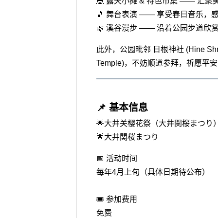
🎪 露天小摊 & 特色市集 —— 
🎵 舞台表演 —— 享受春日音乐
🌿 溪谷漫步 —— 沿着公园步道
此外，公园毗邻 日根神社 (Hine Shr
Temple)，不妨顺道参拜，祈愿
📌 基本信息
🌟大井关樱花祭（大井関桜まつり
🌟大井関桜まつり
📅 活动时间
每年4月上旬（具体日期待公布）
🎟 参加费用
免费