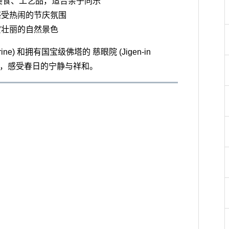
汇聚美食、工艺品，适合亲子同乐
，感受热闹的节庆氛围
欣赏壮丽的自然景色
ine) 和拥有国宝级佛塔的 慈眼院 (Jigen-in
平安，感受春日的宁静与祥和。
）