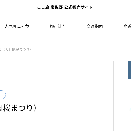
ここ旅 泉佐野-公式観光サイト-
人气景点推荐
旅行计䎞
交通指南
附近
祭（大井関桜まつり）
関桜まつり）