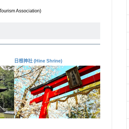
rism Association)
日根神社 (Hine Shrine)