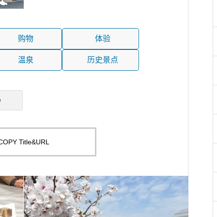
购物
体验
温泉
历史景点
e
COPY Title&URL