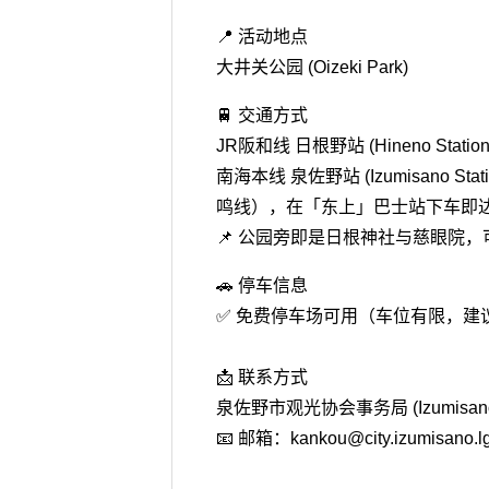
📍 活动地点
大井关公园 (Oizeki Park)
🚆 交通方式
JR阪和线 日根野站 (Hineno Stat
南海本线 泉佐野站 (Izumisano St
鸣线），在「东上」巴士站下车即
📌 公园旁即是日根神社与慈眼院
🚗 停车信息
✅ 免费停车场可用（车位有限，建
📩 联系方式
泉佐野市观光协会事务局 (Izumisano City
📧 邮箱：kankou@city.izumisano.lg