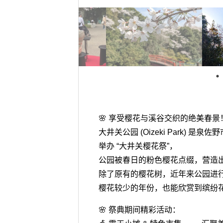
🌸 享受樱花与溪谷交织的绝美春景
大井关公园 (Oizeki Park) 是泉佐
举办 “大井关樱花祭”，
公园被春日的粉色樱花点缀，营造
除了原有的樱花树，近年来公园进
樱花较少的年份，也能欣赏到缤纷
🌸 祭典期间精彩活动：