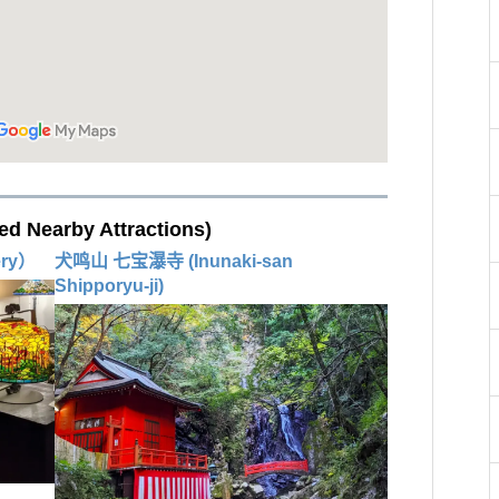
Nearby Attractions)
ry）
犬鸣山 七宝瀑寺 (Inunaki-san
Shipporyu-ji)