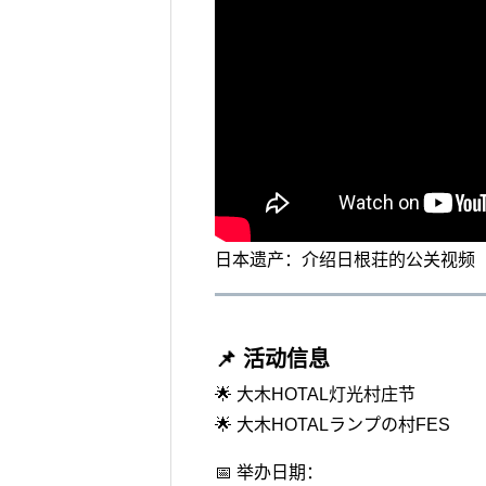
日本遗产：介绍日根荘的公关视频
📌 活动信息
🌟 大木HOTAL灯光村庄节
🌟 大木HOTALランプの村FES
📅 举办日期：