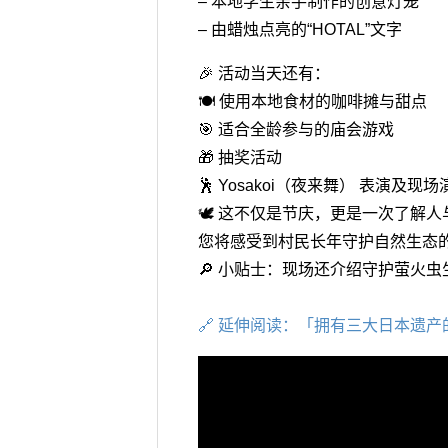
– 本地学生亲手制作的创意灯笼
– 由蜡烛点亮的“HOTAL”文字
🎉 活动当天还有：
🍽️ 使用本地食材的咖啡摊与甜点
🎯 适合全龄参与的庙会游戏
🎁 抽奖活动
🕺 Yosakoi（夜来舞） 表演及现场
🕊️ 这不仅是节庆，更是一次了解
您将感受到村民长年守护自然生态
🔎 小贴士：现场还介绍守护萤火
🔗 延伸阅读：「拥有三大日本遗