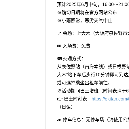
预计2025年6月中旬，16:00～21:0
※确切日期将在官方网站公布
※小雨照常，恶劣天气中止
📍 会场：上大木（大阪府泉佐野市
🎟️ 入场费：免费
🚌 交通方式：
从泉佐野站（南海本线）或日根野站
大木”站下车后步行10分钟即可到
或可选择乘坐出租车前往。
※活动期间巴士增班（时间表请于
👉 巴士时刻表
https://ekitan.co
（日语）
🚗 停车信息：无停车场（请使用