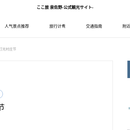
ここ旅 泉佐野-公式観光サイト-
人气景点推荐
旅行计䎞
交通指南
附近
L灯光村庄节
节