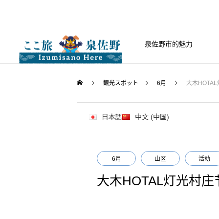
泉佐野市的魅力
観光スポット
6月
大木HOTA
日本語
中文 (中国)
6月
山区
活动
大木HOTAL灯光村庄