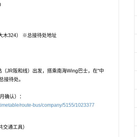
0
大木324） ※总接待处地址
（JR阪和线）出发，搭乘南海Wing巴士，在“中
达总接待处。
6月确认）：
m/timetable/route-bus/company/5155/1023377
公共交通工具）