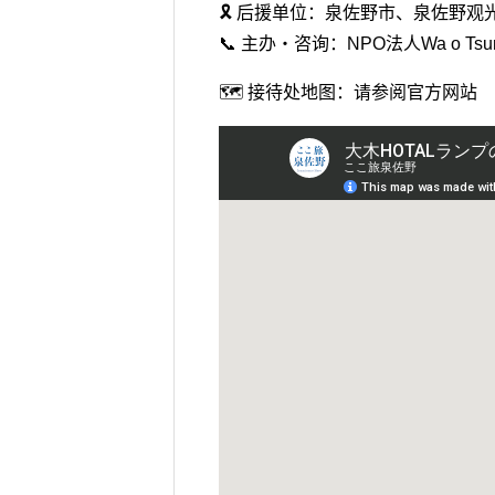
🎗️ 后援单位：泉佐野市、泉佐野
📞 主办・咨询：NPO法人Wa o Tsun
🗺️ 接待处地图：请参阅官方网站