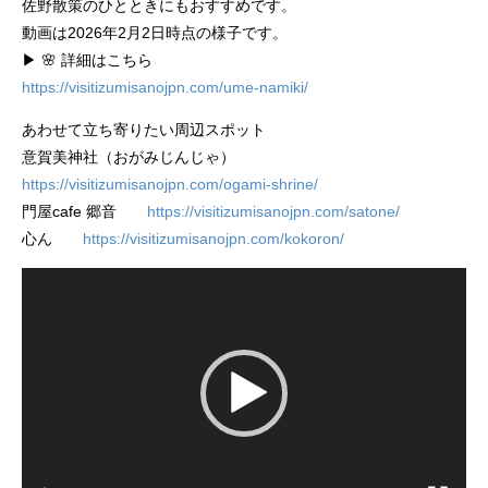
佐野散策のひとときにもおすすめです。
動画は2026年2月2日時点の様子です。
▶ 🌸 詳細はこちら
https://visitizumisanojpn.com/ume-namiki/
あわせて立ち寄りたい周辺スポット
意賀美神社（おがみじんじゃ）
https://visitizumisanojpn.com/ogami-shrine/
門屋cafe 郷音
https://visitizumisanojpn.com/satone/
心ん
https://visitizumisanojpn.com/kokoron/
動
画
プ
レ
ー
ヤ
ー