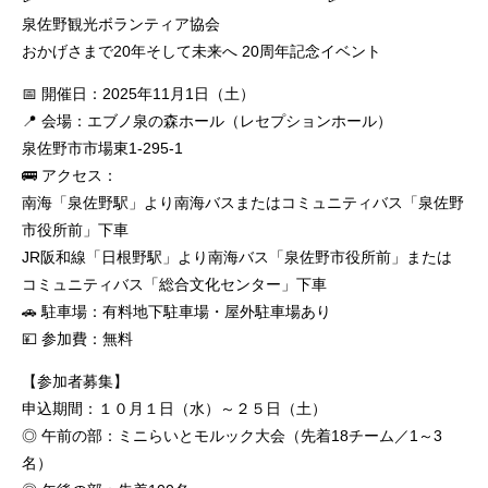
泉佐野観光ボランティア協会
おかげさまで20年そして未来へ 20周年記念イベント
📅 開催日：2025年11月1日（土）
📍 会場：エブノ泉の森ホール（レセプションホール）
泉佐野市市場東1-295-1
🚌 アクセス：
南海「泉佐野駅」より南海バスまたはコミュニティバス「泉佐野
市役所前」下車
JR阪和線「日根野駅」より南海バス「泉佐野市役所前」または
コミュニティバス「総合文化センター」下車
🚗 駐車場：有料地下駐車場・屋外駐車場あり
💴 参加費：無料
【参加者募集】
申込期間：１０月１日（水）～２５日（土）
◎ 午前の部：ミニらいとモルック大会（先着18チーム／1～3
名）