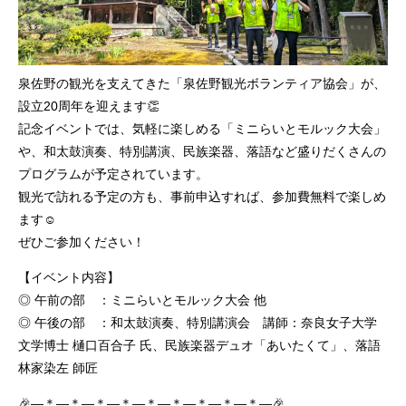
泉佐野の観光を支えてきた「泉佐野観光ボランティア協会」が、
設立20周年を迎えます👏
記念イベントでは、気軽に楽しめる「ミニらいとモルック大会」
や、和太鼓演奏、特別講演、民族楽器、落語など盛りだくさんの
プログラムが予定されています。
観光で訪れる予定の方も、事前申込すれば、参加費無料で楽しめ
ます☺
ぜひご参加ください！
【イベント内容】
◎ 午前の部 ：ミニらいとモルック大会 他
◎ 午後の部 ：和太鼓演奏、特別講演会 講師：奈良女子大学
文学博士 樋口百合子 氏、民族楽器デュオ「あいたくて」、落語
林家染左 師匠
🎉―＊―＊―＊―＊―＊―＊―＊―＊―＊―🎉