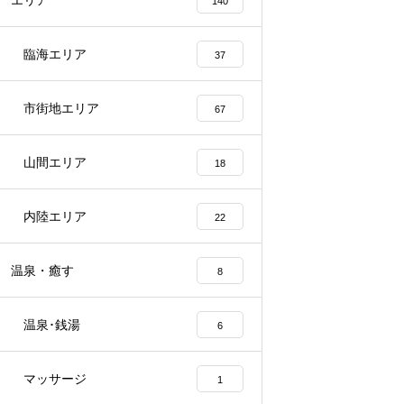
エリア
140
臨海エリア
37
市街地エリア
67
山間エリア
18
内陸エリア
22
温泉・癒す
8
温泉･銭湯
6
マッサージ
1