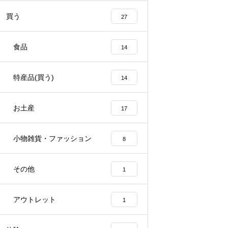
買う
27
食品
14
特産品(買う)
14
お土産
17
小物雑貨・ファッション
8
その他
1
アウトレット
1