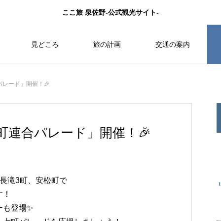
ここ旅 泉佐野-公式観光サイト-
見どころ
旅の計画
交通の案内
レード」開催！🎉
町連合パレード」開催！🎉
長滝3町、安松町で
す！
ーも登場✨