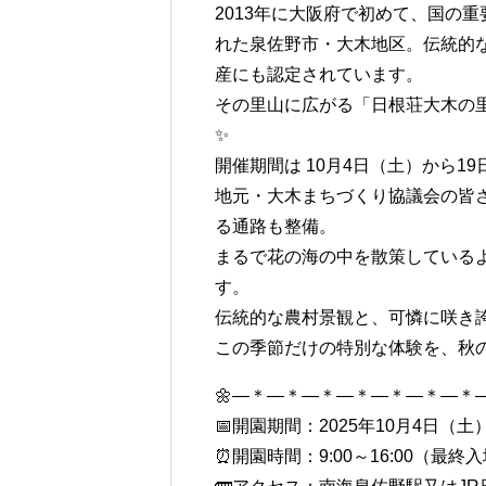
2013年に大阪府で初めて、国の
れた泉佐野市・大木地区。伝統的
産にも認定されています。
その里山に広がる「日根荘大木の
✨
開催期間は 10月4日（土）から1
地元・大木まちづくり協議会の皆
る通路も整備。
まるで花の海の中を散策している
す。
伝統的な農村景観と、可憐に咲き
この季節だけの特別な体験を、秋の
🌼―＊―＊―＊―＊―＊―＊―＊―
📅開園期間：2025年10月4日（土
⏰開園時間：9:00～16:00（最