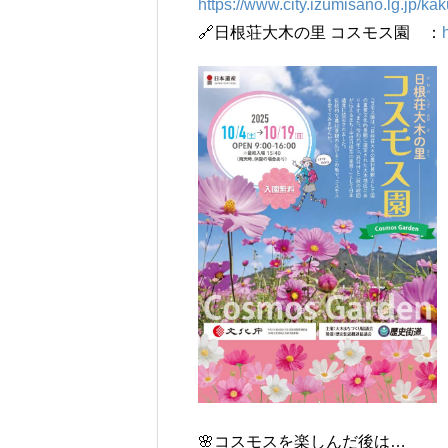
https://www.city.izumisano.lg.jp/k
🔗日根荘大木の里 コスモス園 ：
🌸コスモスを楽しんだ後は…