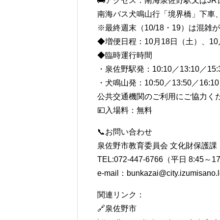
🚌アクセス：南海泉佐野駅又はJ
南海バス犬鳴山行「境界橋」下車
※最終週末（10/18・19）は混
◆増便日程：10月18日（土）、10
◆臨時運行時間
・泉佐野駅発：10:10／13:10／15:
・犬鳴山発：10:50／13:50／16:10
公共交通機関のご利用にご協力く
💴入場料：無料
📞お問い合わせ
泉佐野市教育委員会 文化財保護課
TEL:072-447-6766（平日 8:45～1
e-mail：bunkazai@city.izumisano.l
関連リンク：
🔗泉佐野市