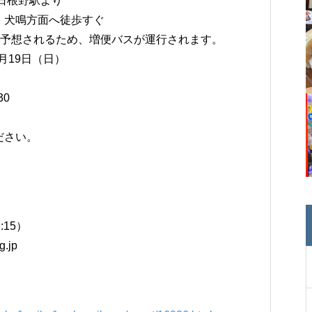
R日根野駅より
、犬鳴方面へ徒歩すぐ
雑が予想されるため、増便バスが運行されます。
月19日（日）
30
ださい。
7:15）
g.jp