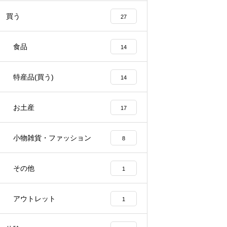
買う
27
食品
14
特産品(買う)
14
お土産
17
小物雑貨・ファッション
8
その他
1
アウトレット
1