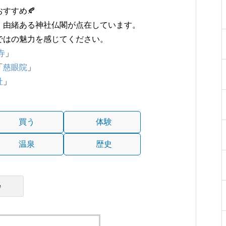
すすめ🍂
、由緒ある神社仏閣が点在しています。
ではの魅力を感じてください。
寺
」
「
慈眼院
」
社
」
買う
体験
温泉
歴史
e