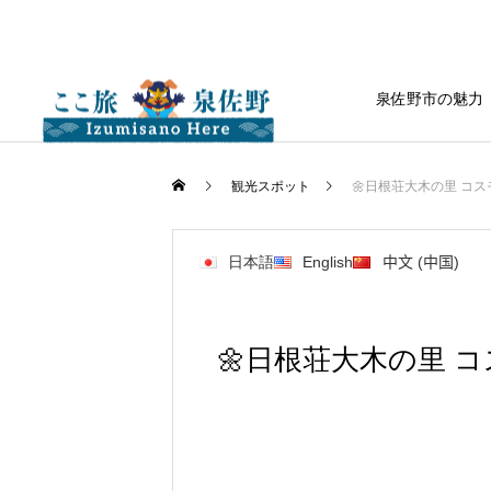
泉佐野市の魅力
観光スポット
🌼日根荘大木の里 コスモス
日本語
English
中文 (中国)
🌼日根荘大木の里 コスモ