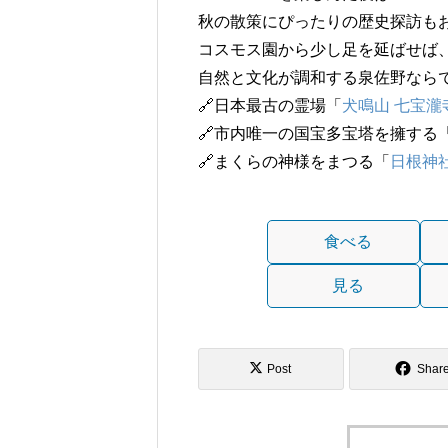
秋の散策にぴったりの歴史探訪もお
コスモス園から少し足を延ばせば
自然と文化が調和する泉佐野なら
🔗日本最古の霊場「
犬鳴山 七宝瀧
🔗市内唯一の国宝多宝塔を擁する
🔗まくらの神様をまつる「
日根神
食べる
見る
Post
Shar