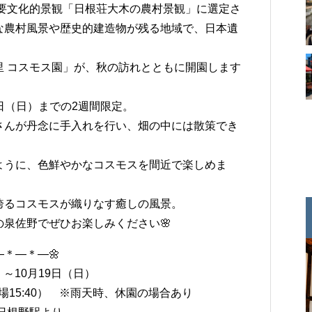
重要文化的景観「日根荘大木の農村景観」に選定さ
な農村風景や歴史的建造物が残る地域で、日本遺
里 コスモス園」が、秋の訪れとともに開園します
9日（日）までの2週間限定。
さんが丹念に手入れを行い、畑の中には散策でき
ように、色鮮やかなコスモスを間近で楽しめま
誇るコスモスが織りなす癒しの風景。
泉佐野でぜひお楽しみください🌸
＊―＊―🌼
）～10月19日（日）
終入場15:40） ※雨天時、休園の場合あり