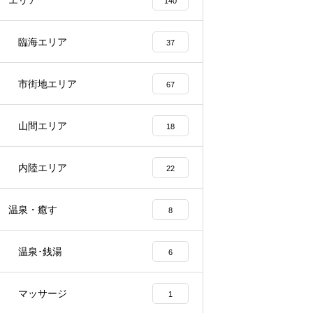
エリア
140
臨海エリア
37
市街地エリア
67
山間エリア
18
内陸エリア
22
温泉・癒す
8
温泉･銭湯
6
マッサージ
1