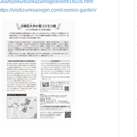
akuka/kyoiku/bunkazaihogo/event/16026.html
https://visitizumisanojpn.com/cosmos-garden/