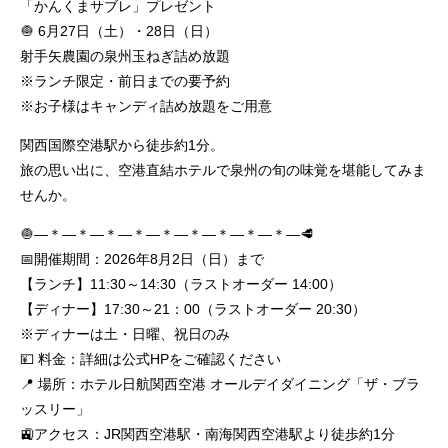
「かんくまサブレ」プレゼント
🧅 6月27日（土）・28日（日）
射手矢農園の泉州玉ねぎ詰め放題
※ランチ限定・前日までの要予約
※お子様はキャンディ詰め放題をご用意
関西国際空港駅から徒歩約1分。
旅の思い出に、空港直結ホテルで泉州の旬の味覚を堪能してみま
せんか。
🧅―＊―＊―＊―＊―＊―＊―＊―＊―＊―🥩
📅開催期間：2026年8月2日（日）まで
【ランチ】11:30～14:30（ラストオーダー 14:00）
【ディナー】17:30～21：00（ラストオーダー 20:30）
※ディナーは土・日曜、祝日のみ
💴 料金：詳細は公式HPをご確認ください
📍 場所：ホテル日航関西空港 オールデイダイニング「ザ・ブラ
ッスリー」
🚉アクセス：JR関西空港駅・南海関西空港駅より徒歩約1分