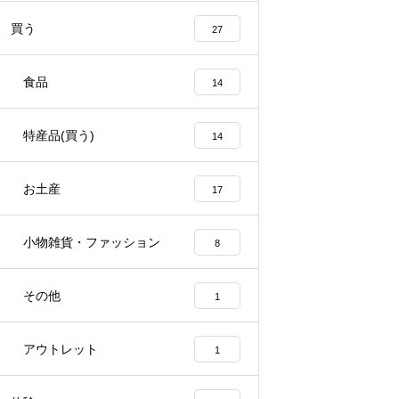
買う
27
食品
14
特産品(買う)
14
お土産
17
小物雑貨・ファッション
8
その他
1
アウトレット
1