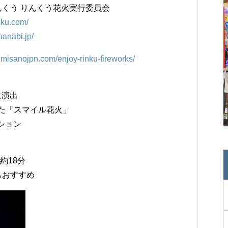
りんくう りんくう花火実行委員会
inku.com/
hanabi.jp/
izumisanojpn.com/enjoy-rinku-fireworks/
火演出
した「スマイル花火」
ション
約18分
もおすすめ