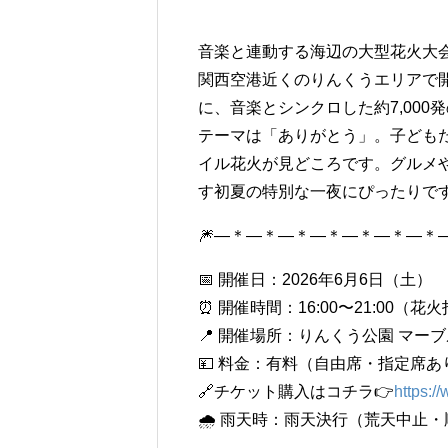
音楽と連動する海辺の大型花火大
関西空港近くのりんくうエリアで開
に、音楽とシンクロした約7,000
テーマは「ありがとう」。子ども
イル花火が見どころです。グルメ
す初夏の特別な一夜にぴったりで
🎆―＊―＊―＊―＊―＊―＊―＊―
📅 開催日：2026年6月6日（土）
⏰ 開催時間：16:00〜21:00（花火打
📍 開催場所：りんくう公園 マー
💴 料金：有料（自由席・指定席あ
🔗チケット購入はコチラ👉
https:/
🌧 雨天時：雨天決行（荒天中止