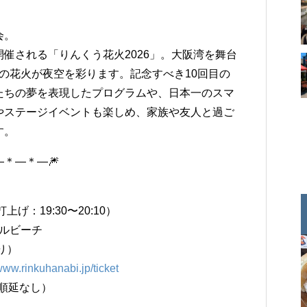
会。
催される「りんくう花火2026」。大阪湾を舞台
発の花火が夜空を彩ります。記念すべき10回目の
たちの夢を表現したプログラムや、日本一のスマ
やステージイベントも楽しめ、家族や友人と過ご
す。
＊―＊―🎆
上げ：19:30〜20:10）
ブルビーチ
り）
/www.rinkuhanabi.jp/ticket
・順延なし）