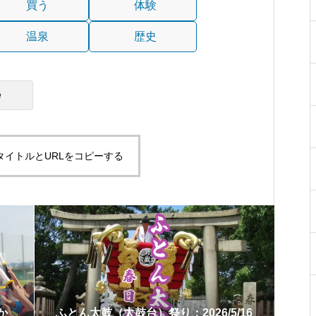
買う
体験
温泉
歴史
e
タイトルとURLをコピーする
か
ふとん太鼓（太鼓台）祭り：2026/5/16