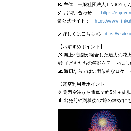
📝 主催：一般社団法人 ENJOY
📩 お問い合わせ：
https://enjoyr
🌐 公式サイト：
https://www.rinku
🔗詳しくはこちら 👉
https://visit
【おすすめポイント】
🎆 海上×音楽が融合した迫力の花
😊 子どもたちの笑顔をテーマに
🌊 海辺ならではの開放的なロケー
【関空利用者ポイント】
✈ 関西空港から電車で約5分＋徒歩
🧳 出発前や到着後の“旅の締め”に