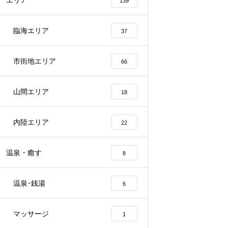
エリア
139
臨海エリア
37
市街地エリア
66
山間エリア
18
内陸エリア
22
温泉・癒す
8
温泉･銭湯
6
マッサージ
1