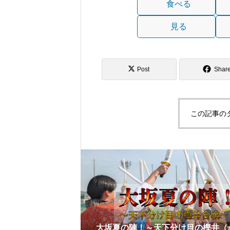
食べる
見る
Post
Shar
この記事の
大坂夏の陣！～天下分け目の樫井（