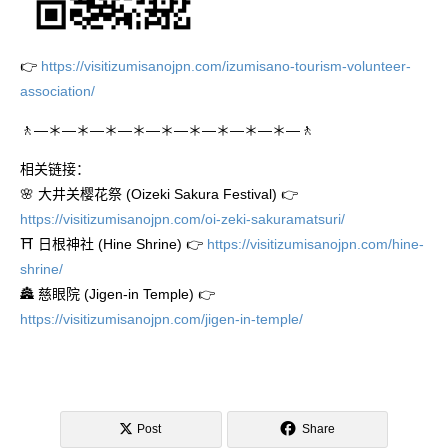
👉
https://visitizumisanojpn.com/izumisano-tourism-volunteer-
association/
🚶―＊―＊―＊―＊―＊―＊―＊―＊―＊―🚶
相关链接：
🌸 大井关樱花祭 (Oizeki Sakura Festival) 👉
https://visitizumisanojpn.com/oi-zeki-sakuramatsuri/
⛩️ 日根神社 (Hine Shrine) 👉
https://visitizumisanojpn.com/hine-
shrine/
🏯 慈眼院 (Jigen-in Temple) 👉
https://visitizumisanojpn.com/jigen-in-temple/
Post
Share