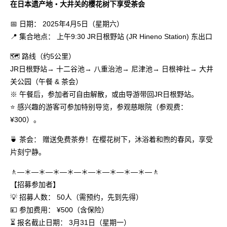
在日本遗产地・大井关的樱花树下享受茶会
📅 日期： 2025年4月5日（星期六）
📍 集合地点： 上午9:30 JR日根野站 (JR Hineno Station) 东出口
🗺️ 路线（约5公里）
JR日根野站→ 十二谷池→ 八重治池→ 尼津池→ 日根神社→ 大井
关公园（午餐 & 茶会）
※ 午餐后，参加者可自由解散，或由导游带回JR日根野站。
⭐ 感兴趣的游客可参加特别导览，参观慈眼院（参观费：
¥300）。
🍵 茶会： 赠送免费茶券！在樱花树下，沐浴着和煦的春风，享受
片刻宁静。
🚶―＊―＊―＊―＊―＊―＊―＊―＊―＊―🚶
【招募参加者】
💡 招募人数： 50人（需预约，先到先得）
💴 参加费用： ¥500（含保险）
⏳ 报名截止日期： 3月31日（星期一）