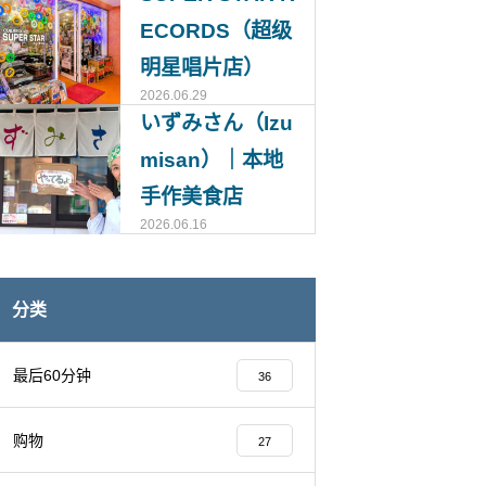
ECORDS（超级
明星唱片店）
2026.06.29
いずみさん（Izu
misan）｜本地
手作美食店
2026.06.16
分类
最后60分钟
36
购物
27