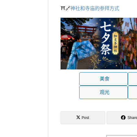
⛩️🔗
神社和寺庙的参拜方式
美食
观光
Post
Shar