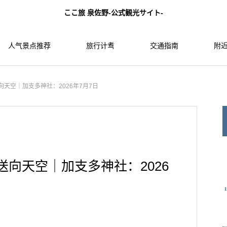
ここ旅 泉佐野-公式観光サイト-
人气景点推荐
旅行计䎞
交通指南
附近
向天空｜加支多神社：2026年7月7日
送向天空｜加支多神社：2026