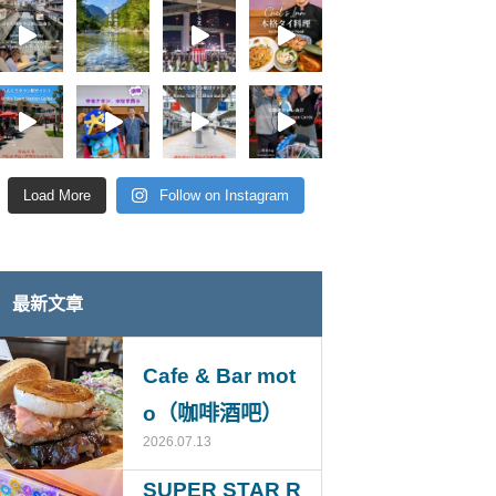
Load More
Follow on Instagram
最新文章
Cafe & Bar mot
o（咖啡酒吧）
2026.07.13
SUPER STAR R