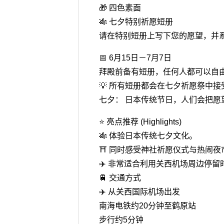
🎁 四色素面
🎋 七夕特别祈愿短册
请在特别短册上写下您的愿望，并
📅 6月15日－7月7日
拜殿前备有短册，任何人都可以自
💡 所有短册都会在七夕祈愿祭中
七夕： 日本传统节日，人们会把
⭐ 亮点推荐 (Highlights)
🎋 体验日本传统七夕文化。
⛩️ 同时感受神社祈愿仪式与热闹夜
✈️ 非常适合利用关西机场周边停
🚆 交通方式
✈️ 从关西国际机场出发
南海电铁约20分钟至鹤原站
步行约5分钟