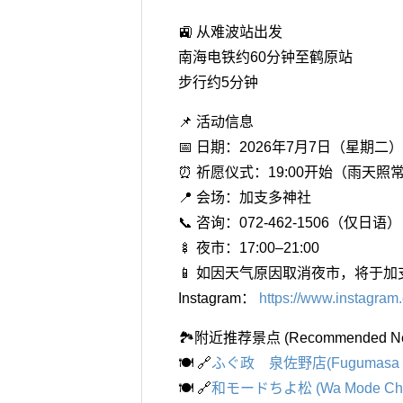
🚉 从难波站出发
南海电铁约60分钟至鹤原站
步行约5分钟
📌 活动信息
📅 日期：2026年7月7日（星期二）
⏰ 祈愿仪式：19:00开始（雨天照
📍 会场：加支多神社
📞 咨询：072-462-1506（仅日语）
🍢 夜市：17:00–21:00
📱 如因天气原因取消夜市，将于加支多
Instagram：
https://www.instagram.
🏞️附近推荐景点 (Recommended Nearb
🍽️ 🔗
ふぐ政 泉佐野店(Fugumasa Iz
🍽️ 🔗
和モードちよ松 (Wa Mode Ch