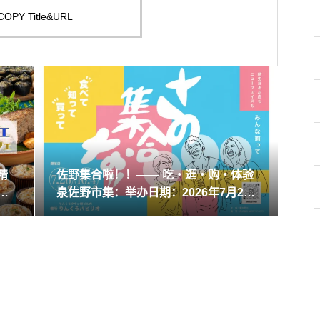
COPY Title&URL
精
佐野集合啦！！—— 吃・逛・购・体验
2
泉佐野市集：举办日期：2026年7月26
日、10月4日