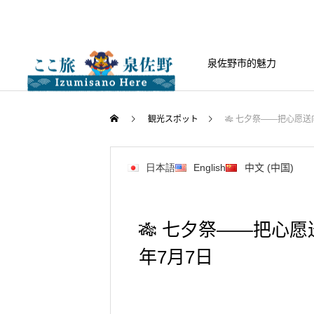
泉佐野市的魅力
観光スポット
🎋 七夕祭——把心愿送
日本語
English
中文 (中国)
🎋 七夕祭——把心愿
年7月7日