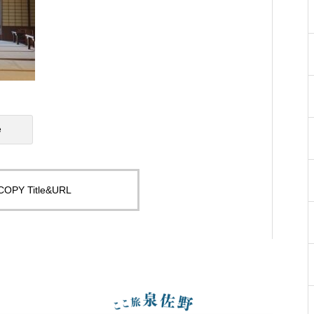
e
COPY Title&URL