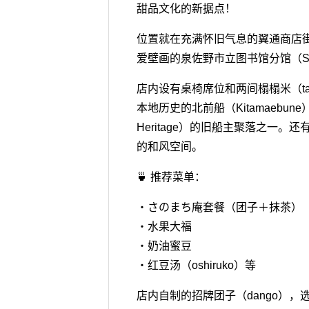
甜品文化的新据点！
位置就在充满怀旧气息的翼通商店街（T
爱壁画的泉佐野市立图书馆分馆（Sanom
店内设有桌椅席位和两间榻榻米（tat
本地历史的北前船（Kitamaebu
Heritage）的旧船主聚落之一。还
的和风空间。
🍵 推荐菜单：
・さのまち庵套餐（团子＋抹茶）
・水果大福
・奶油蜜豆
・红豆汤（oshiruko）等
店内自制的招牌团子（dango）