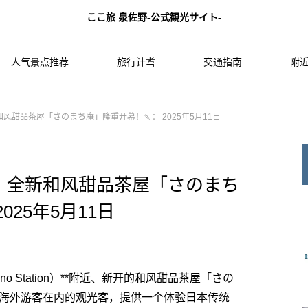
ここ旅 泉佐野-公式観光サイト-
人气景点推荐
旅行计䎞
交通指南
附近
甜品茶屋「さのまち庵」隆重开幕！🍡： 2025年5月11日
，全新和风甜品茶屋「さのまち
025年5月11日
sano Station）**附近、新开的和风甜品茶屋「さの
」为包括海外游客在内的观光客，提供一个体验日本传统