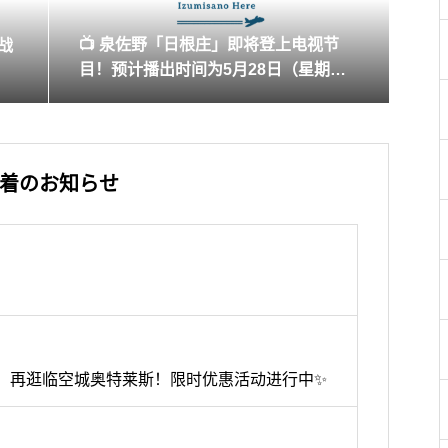
📺 泉佐野「日根庄」即将登上电视节
战
目！预计播出时间为5月28日（星期
三）
着のお知らせ
ERISE，再逛临空城奥特莱斯！限时优惠活动进行中✨