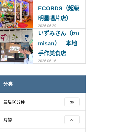
ECORDS（超级
明星唱片店）
2026.06.29
いずみさん（Izu
misan）｜本地
手作美食店
2026.06.16
分类
最后60分钟
36
购物
27