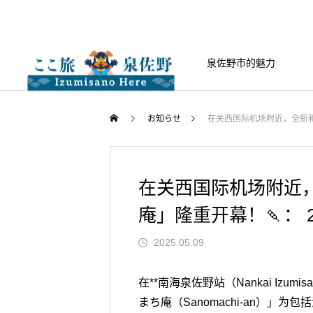
泉佐野市的魅力
お知らせ
在关西国际机场附近，全新和风
在关西国际机场附近
庵」隆重开幕！🍡： 2
2025.05.09
在**南海泉佐野站（Nankai Izumi
まち庵（Sanomachi-an）