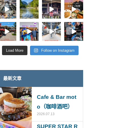
Load More
Follow on Instagram
最新文章
Cafe & Bar mot
o（咖啡酒吧）
2026.07.13
SUPER STAR R