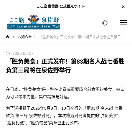
ここ旅 泉佐野-公式観光サイト-
menu
お知らせ
「胜负美食」正式发布！第83期名人战七番胜负第三局将在泉佐野举行
2025.05.07
「胜负美食」正式发布！第83期名人战七番胜
负第三局将在泉佐野举行
在日本，“胜负美食”是一种在比赛或重要场合前食用的美食，被认
为可以带来力量、集中精神与好运。
为了迎接将于2025年5月9日、10日举行的「第83期 名人战 七番
胜负 第三局 泉佐野对局」，本次将为对局者提供的“胜负美食”、
“胜负甜点”、“胜负饮品”菜单已正式公布。