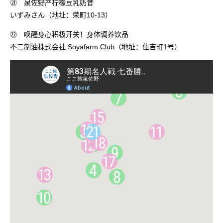
㉑ 泉佐野产柠檬豆乳奶昔
いずみさん（地址：荣町10-13）
㉒ 唤醒身心积极开关！身体调养饮品
不二制油株式会社 Soyafarm Club（地址：住吉町1号）