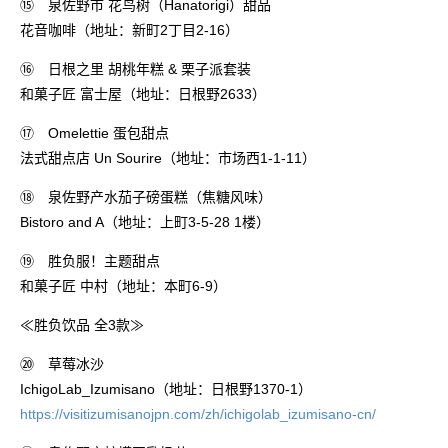
⑮ 泉佐野市 花鸟树（Hanatorigi）甜品
花音咖啡（地址：新町2丁目2-16）
⑯ 日根之里 胡桃年糕 & 栗子派套装
和菓子匠 富士屋（地址：日根野2633）
⑰ Omelettie 蛋包甜点
法式甜点店 Un Sourire（地址：市场西1-1-11）
⑱ 泉佐野产水茄子磅蛋糕（焦糖风味）
Bistoro and A（地址：上町3-5-28 1楼）
⑲ 胜负服！主题甜点
和菓子匠 中村（地址：本町6-9）
≪胜负饮品 全3款≫
⑳ 草莓冰沙
IchigoLab_Izumisano（地址：日根野1370-1）
https://visitizumisanojpn.com/zh/ichigolab_izumisano-cn/