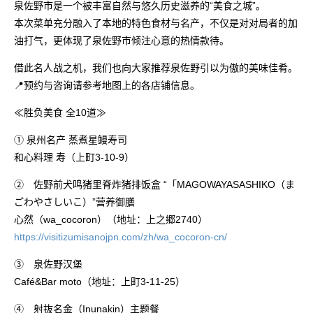
泉佐野市是一个被丰富自然与悠久历史滋养的“美食之城”。
本次菜单充分融入了本地的特色食材与名产，不仅是对对局者的加
油打气，更体现了泉佐野市倾注心意的热情款待。
借此名人战之机，我们也向大家推荐泉佐野引以为傲的美味佳肴。
📍预约与咨询请参考地图上的各店铺信息。
≪胜负美食 全10道≫
① 泉州名产 蒸煮星鳗寿司
和心料理 寿（上町3-10-9）
② 佐野前犬鸣猪里脊炸猪排饭盒 “「MAGOWAYASASHIKO（ま
ごわやさしいこ）”营养御膳
心然（wa_cocoron）（地址：上之郷2740）
https://visitizumisanojpn.com/zh/wa_cocoron-cn/
③ 泉佐野汉堡
Café&Bar moto（地址：上町3-11-25）
④ 射抜名金（Inunakin）主题餐