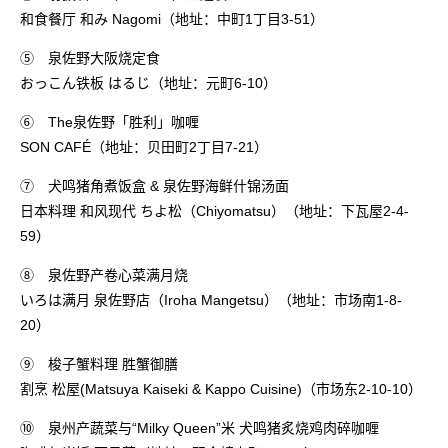
和食餐厅 和み Nagomi（地址：中町1丁目3-51）
⑤ 泉佐野大阪烧定食
おっこん铁板 はるじ（地址：元町6-10）
⑥ The泉佐野「胜利」咖喱
SON CAFÉ（地址：贝田町2丁目7-21）
⑦ 犬鸣猪角煮饭盒 & 泉佐野海鲜什锦汤面
日本料理 和风现代 ちよ松（Chiyomatsu）（地址：下瓦屋2-4-
59）
⑧ 泉佐野产卷心菜满月烧
いろは满月 泉佐野店（Iroha Mangetsu）（地址：市场南1-8-
20）
⑨ 梭子蟹料理 胜蟹御膳
割烹 松屋(Matsuya Kaiseki & Kappo Cuisine)（市场东2-10-10）
⑩ 泉州产蔬菜与“Milky Queen”米 犬鸣猪炙烧鸡肉碎咖喱