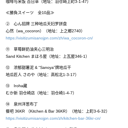
咖啡与米饭 百日草（地址：羽仓崎上町3-1-47）
≪勝負スイーツ 全10品≫
② 心ん招牌 三种地瓜天妇罗拼盘
心然（wa_cocoron）（地址：上之郷2740）
https://visitizumisanojpn.com/zh/wa_cocoron-cn/
⑪ 草莓鲜奶油夹心三明治
Sand Kitchen まほろ屋（地址：上瓦屋346-1）
⑫ 浓郁甜薯泥 & “Sanoya”牌地瓜干
地瓜匠人 さのや（地址：高松北1-3-17）
⑬ Iroha藏
むか新 羽仓崎店（地址：羽仓崎1-4-7）
⑭ 泉州洋葱布丁
餐吧 36KR （Kitchen & Bar 36KR）（地址：上町3-6-32）
https://visitizumisanojpn.com/zh/kitchen-bar-36kr-cn/