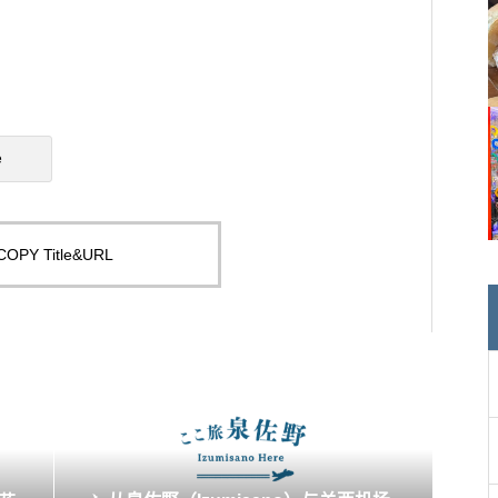
e
COPY Title&URL