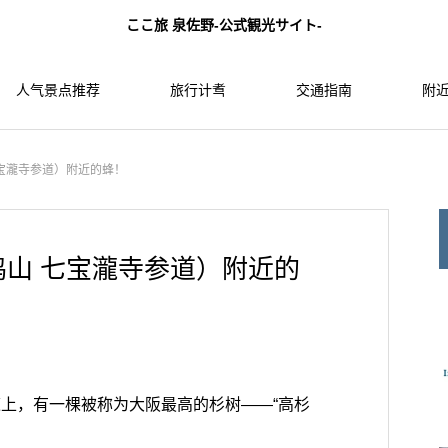
ここ旅 泉佐野-公式観光サイト-
人气景点推荐
旅行计䎞
交通指南
附近
 七宝瀧寺参道）附近的蜂！
犬鸣山 七宝瀧寺参道）附近的
**的参道上，有一棵被称为大阪最高的杉树——“高杉