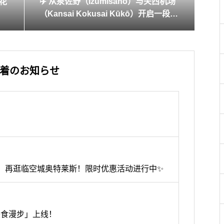
✈️ 从泉佐野（Izumisano）与关西机场
球花
（Kansai Kokusai Kūkō）开启一段充
满期待的旅程！ KIX Welcome Greetin
g Show 正在热情上演中
着のお知らせ
ERISE，再逛临空城奥特莱斯！限时优惠活动进行中✨
美食漫步」上线！