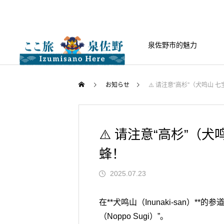
泉佐野市的魅力
お知らせ
⚠️ 请注意“高杉”（犬鸣山
⚠️ 请注意“高杉”（
蜂！
2025.07.23
在**犬鸣山（Inunaki-san）
（Noppo Sugi）”。