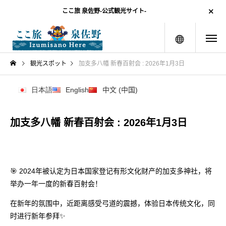
ここ旅 泉佐野-公式観光サイト-
menu
観光スポット
加支多八幡 新春百射会 : 2026年1月3日
日本語
English
中文 (中国)
加支多八幡 新春百射会 : 2026年1月3日
🎯 2024年被认定为日本国家登记有形文化财产的加支多神社，将
举办一年一度的新春百射会！
在新年的氛围中，近距离感受弓道的震撼，体验日本传统文化，同
时进行新年参拜✨