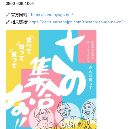
0800-808-1004
🔗 官方网站：
https://sano-syugo.net/
🔗 相关链接:
https://visitizumisanojpn.com/zh/sano-shugo-na-cn/