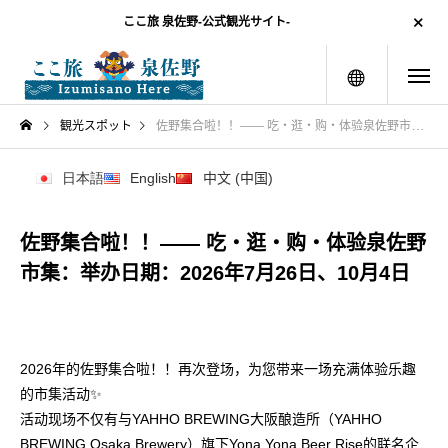
ここ旅 泉佐野-公式観光サイト-
menu
観光スポット
佐野集合啦！！—— 吃・逛・购・体验泉佐野市集：举办日期：2026年7月26日、10月4日
日本語
English
中文 (中国)
佐野集合啦！！—— 吃・逛・购・体验泉佐野
市集：举办日期：2026年7月26日、10月4日
2026年的佐野集合啦！！再次登场，为您带来一场充满体验乐趣
的市集活动✨
活动现场不仅有与YAHHO BREWING大阪酿造所（YAHHO
BREWING Osaka Brewery）旗下Yona Yona Beer Rise的联名企