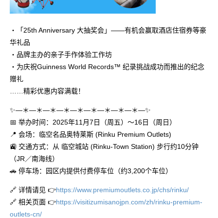
・「25th Anniversary 大抽奖会」——有机会赢取酒店住宿券等豪
华礼品
・品牌主办的亲子手作体验工作坊
・为庆祝Guinness World Records™ 纪录挑战成功而推出的纪念
赠礼
……精彩优惠内容满载！
✨―＊―＊―＊―＊―＊―＊―＊―＊―＊―✨
📅 举办时间：2025年11月7日（周五）～16日（周日）
📍 会场：临空名品奥特莱斯 (Rinku Premium Outlets)
🚉 交通方式：从 临空城站 (Rinku-Town Station) 步行约10分钟
（JR／南海线）
🚗 停车场：园区内提供付费停车位（约3,200个车位）
🔗 详情请见 👉
https://www.premiumoutlets.co.jp/chs/rinku/
🔗 相关页面 👉
https://visitizumisanojpn.com/zh/rinku-premium-
outlets-cn/