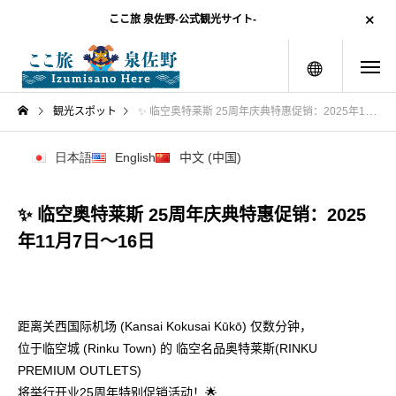
ここ旅 泉佐野-公式観光サイト-
menu
観光スポット
✨ 临空奥特莱斯 25周年庆典特惠促销：2025年11月7日～16日
日本語
English
中文 (中国)
✨ 临空奥特莱斯 25周年庆典特惠促销：2025
年11月7日～16日
距离关西国际机场 (Kansai Kokusai Kūkō) 仅数分钟，
位于临空城 (Rinku Town) 的 临空名品奥特莱斯(RINKU
PREMIUM OUTLETS)
将举行开业25周年特别促销活动！🌟