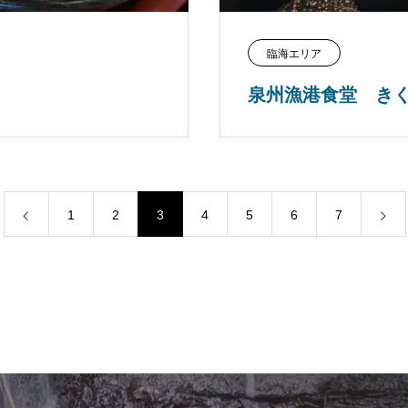
臨海エリア
泉州漁港食堂 き
1
2
3
4
5
6
7