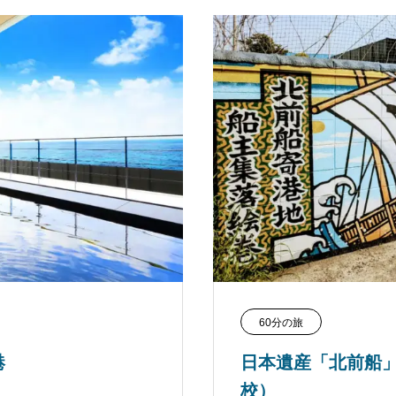
60分の旅
港
日本遺産「北前船
校）