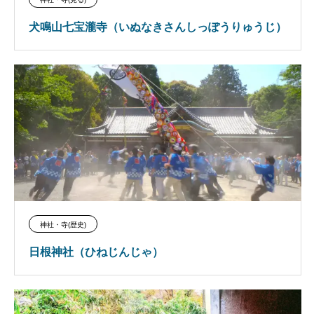
犬鳴山七宝瀧寺（いぬなきさんしっぽうりゅうじ）
神社・寺(歴史)
日根神社（ひねじんじゃ）