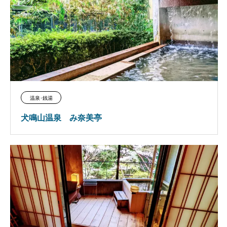
温泉･銭湯
犬鳴山温泉 み奈美亭