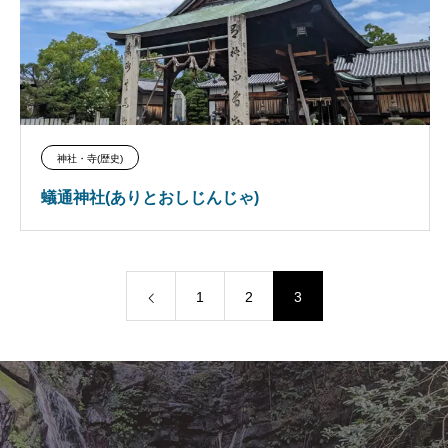
神社・寺(歴史)
蟻通神社(ありとおしじんじゃ)
1
2
3