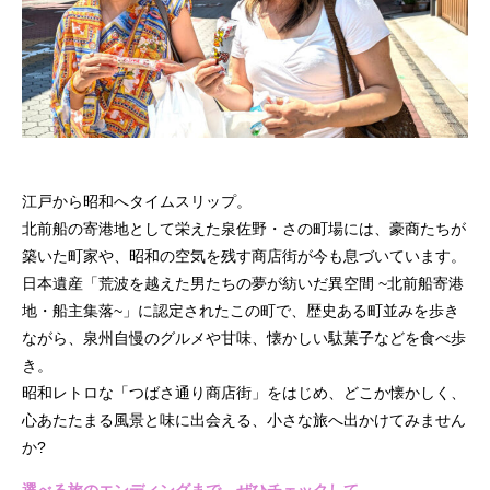
江戸から昭和へタイムスリップ。
北前船の寄港地として栄えた泉佐野・さの町場には、豪商たちが
築いた町家や、昭和の空気を残す商店街が今も息づいています。
日本遺産「荒波を越えた男たちの夢が紡いだ異空間 ~北前船寄港
地・船主集落~」に認定されたこの町で、歴史ある町並みを歩き
ながら、泉州自慢のグルメや甘味、懐かしい駄菓子などを食べ歩
き。
昭和レトロな「つばさ通り商店街」をはじめ、どこか懐かしく、
心あたたまる風景と味に出会える、小さな旅へ出かけてみません
か?