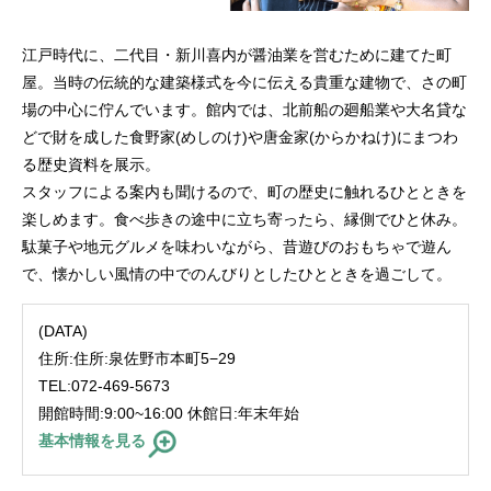
江戸時代に、二代目・新川喜内が醤油業を営むために建てた町
屋。当時の伝統的な建築様式を今に伝える貴重な建物で、さの町
場の中心に佇んでいます。館内では、北前船の廻船業や大名貸な
どで財を成した食野家(めしのけ)や唐金家(からかねけ)にまつわ
る歴史資料を展示。
スタッフによる案内も聞けるので、町の歴史に触れるひとときを
楽しめます。食べ歩きの途中に立ち寄ったら、縁側でひと休み。
駄菓子や地元グルメを味わいながら、昔遊びのおもちゃで遊ん
で、懐かしい風情の中でのんびりとしたひとときを過ごして。
(DATA)
住所:住所:泉佐野市本町5−29
TEL:072-469-5673
開館時間:9:00~16:00 休館日:年末年始
基本情報を見る