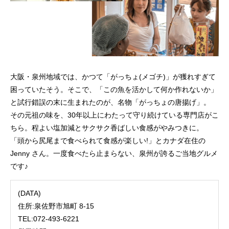
大阪・泉州地域では、かつて「がっちょ(メゴチ)」が獲れすぎて
困っていたそう。そこで、「この魚を活かして何か作れないか」
と試行錯誤の末に生まれたのが、名物「がっちょの唐揚げ」。
その元祖の味を、30年以上にわたって守り続けている専門店がこ
ちら。程よい塩加減とサクサク香ばしい食感がやみつきに。
「頭から尻尾まで食べられて食感が楽しい!」とカナダ在住の
Jenny さん。一度食べたら止まらない、泉州が誇るご当地グルメ
です♪
(DATA)
住所:泉佐野市旭町 8-15
TEL:072-493-6221