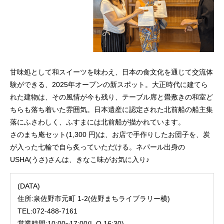
甘味処として和スイーツを味わえ、日本の食文化を通じて交流体
験ができる、2025年オープンの新スポット。大正時代に建てら
れた建物は、その風情が今も残り、テーブル席と畳敷きの和室ど
ちらも落ち着いた雰囲気。日本遺産に認定された北前船の船主集
落にふさわしく、ふすまには北前船が描かれています。
さのまち庵セット(1,300 円)は、お店で手作りしたお団子を、炭
が入った七輪で自ら炙っていただける。ネパール出身の
USHA(うさ)さんは、きなこ味がお気に入り♪
(DATA)
住所:泉佐野市元町 1-2(佐野まちライブラリー横)
TEL:072-488-7161
営業時間:10:00~17:00(L.O.16:30)