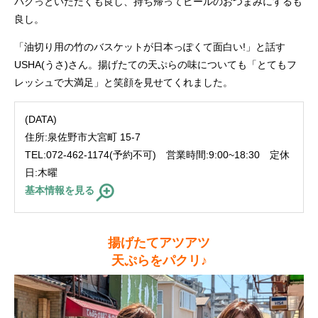
パクっといただくも良し、持ち帰ってビールのおつまみにするも
良し。
「油切り用の竹のバスケットが日本っぽくて面白い!」と話す
USHA(うさ)さん。揚げたての天ぷらの味についても「とてもフ
レッシュで大満足」と笑顔を見せてくれました。
(DATA)
住所:泉佐野市大宮町 15-7
TEL:072-462-1174(予約不可) 営業時間:9:00~18:30 定休
日:木曜
基本情報を見る
揚げたてアツアツ
天ぷらをパクリ♪