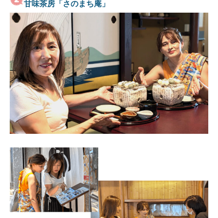
甘味茶房「さのまち庵」